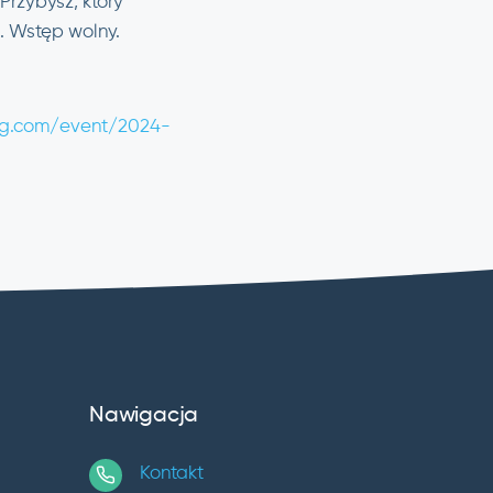
Przybysz, który
. Wstęp wolny.
ing.com/event/2024-
Nawigacja
Kontakt