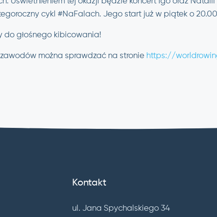
. Uświetnieniem tej okazji będzie koncert Igo oraz Natalii 
egoroczny cykl #NaFalach. Jego start już w piątek o 20.00
 do głośnego kibicowania!
u zawodów można sprawdzać na stronie
https://worldrow
Kontakt
ul. Jana Spychalskiego 34