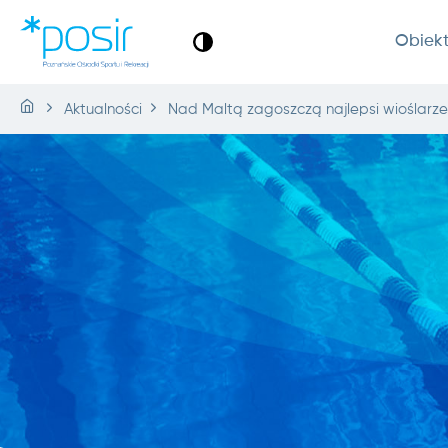
Obiek
Aktualności
Nad Maltą zagoszczą najlepsi wioślarze