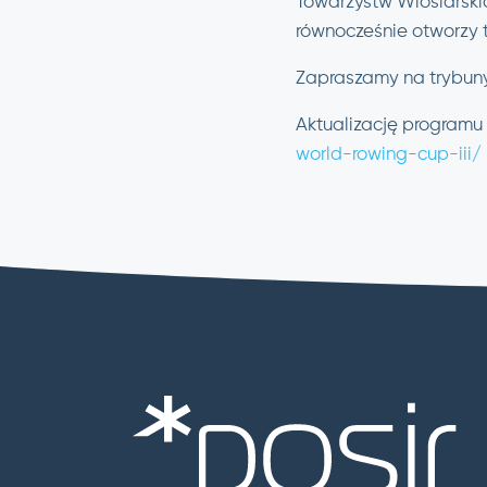
Towarzystw Wioślarskich
równocześnie otworzy t
Zapraszamy na trybuny
Aktualizację program
world-rowing-cup-iii/