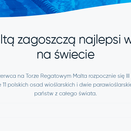
tą zagoszczą najlepsi w
na świecie
zerwca na Torze Regatowym Malta rozpocznie się II
 11 polskich osad wioślarskich i dwie parawioślarski
państw z całego świata.