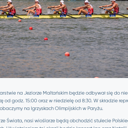
rstwie na Jeziorze Maltańskim będzie odbywał się do nied
od godz. 15:00 oraz w niedzielę od 8:30. W składzie reprez
zobaczymy na Igrzyskach Olimpijskich w Paryżu.
ze Świata, nasi wioślarze będą obchodzić stulecie Polski