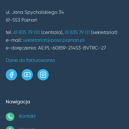
ul. Jana Spychalskiego 34
61-553 Poznań
tel.
61 835 79 00
(centrala),
61 835 79 01
(sekretariat)
e-mail:
sekretariat@posir.poznan.pl
e-doręczenia: AE:PL-60859-21453-BVTRC-27
Dane do fakturowania
strona w serwisie Facebook
kanał w serwisie YouTube
profil w serwisie Instagram
Nawigacja
Kontakt