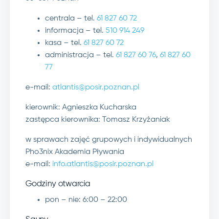
centrala – tel.
61 827 60 72
informacja – tel.
510 914 249
kasa – tel.
61 827 60 72
administracja – tel.
61 827 60 76
,
61 827 60
77
e-mail:
atlantis@posir.poznan.pl
kierownik: Agnieszka Kucharska
zastępca kierownika: Tomasz Krzyżaniak
w sprawach zajęć grupowych i indywidualnych
Pho3nix Akademia Pływania
e-mail:
info.atlantis@posir.poznan.pl
Godziny otwarcia
pon – nie: 6:00 – 22:00