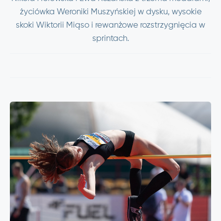
życiówka Weroniki Muszyńskiej w dysku, wysokie
skoki Wiktorii Miąso i rewanżowe rozstrzygnięcia w
sprintach.