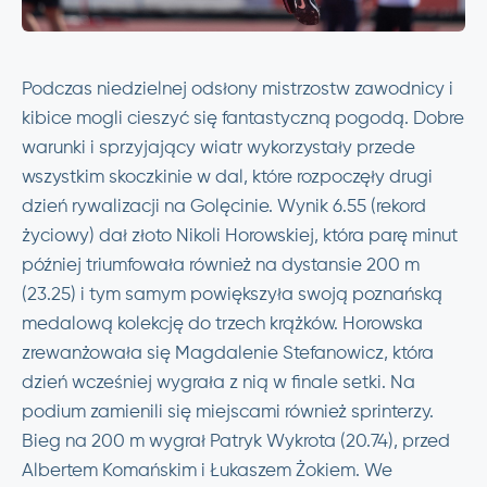
Podczas niedzielnej odsłony mistrzostw zawodnicy i
kibice mogli cieszyć się fantastyczną pogodą. Dobre
warunki i sprzyjający wiatr wykorzystały przede
wszystkim skoczkinie w dal, które rozpoczęły drugi
dzień rywalizacji na Golęcinie. Wynik 6.55 (rekord
życiowy) dał złoto Nikoli Horowskiej, która parę minut
później triumfowała również na dystansie 200 m
(23.25) i tym samym powiększyła swoją poznańską
medalową kolekcję do trzech krążków. Horowska
zrewanżowała się Magdalenie Stefanowicz, która
dzień wcześniej wygrała z nią w finale setki. Na
podium zamienili się miejscami również sprinterzy.
Bieg na 200 m wygrał Patryk Wykrota (20.74), przed
Albertem Komańskim i Łukaszem Żokiem. We