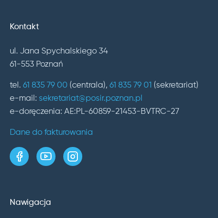
Kontakt
ul. Jana Spychalskiego 34
61-553 Poznań
tel.
61 835 79 00
(centrala),
61 835 79 01
(sekretariat)
e-mail:
sekretariat@posir.poznan.pl
e-doręczenia: AE:PL-60859-21453-BVTRC-27
Dane do fakturowania
strona w serwisie Facebook
kanał w serwisie YouTube
profil w serwisie Instagram
Nawigacja