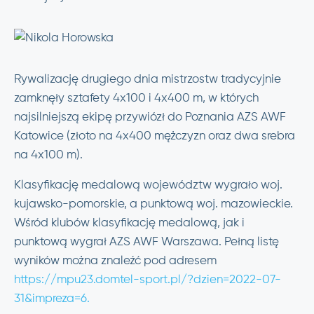
Rywalizację drugiego dnia mistrzostw tradycyjnie
zamknęły sztafety 4x100 i 4x400 m, w których
najsilniejszą ekipę przywiózł do Poznania AZS AWF
Katowice (złoto na 4x400 mężczyzn oraz dwa srebra
na 4x100 m).
Klasyfikację medalową województw wygrało woj.
kujawsko-pomorskie, a punktową woj. mazowieckie.
Wśród klubów klasyfikację medalową, jak i
punktową wygrał AZS AWF Warszawa. Pełną listę
wyników można znaleźć pod adresem
https://mpu23.domtel-sport.pl/?dzien=2022-07-
31&impreza=6.