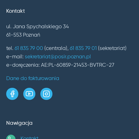
Kontakt
ul. Jana Spychalskiego 34
61-553 Poznań
tel.
61 835 79 00
(centrala),
61 835 79 01
(sekretariat)
e-mail:
sekretariat@posir.poznan.pl
e-doręczenia: AE:PL-60859-21453-BVTRC-27
Dane do fakturowania
strona w serwisie Facebook
kanał w serwisie YouTube
profil w serwisie Instagram
Nawigacja
Kontakt