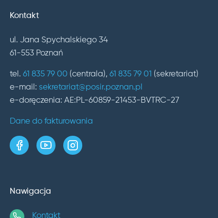
Kontakt
ul. Jana Spychalskiego 34
61-553 Poznań
tel.
61 835 79 00
(centrala),
61 835 79 01
(sekretariat)
e-mail:
sekretariat@posir.poznan.pl
e-doręczenia: AE:PL-60859-21453-BVTRC-27
Dane do fakturowania
strona w serwisie Facebook
kanał w serwisie YouTube
profil w serwisie Instagram
Nawigacja
Kontakt