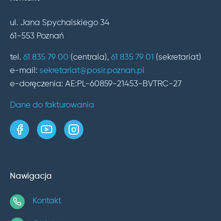
ul. Jana Spychalskiego 34
61-553 Poznań
tel.
61 835 79 00
(centrala),
61 835 79 01
(sekretariat)
e-mail:
sekretariat@posir.poznan.pl
e-doręczenia: AE:PL-60859-21453-BVTRC-27
Dane do fakturowania
strona w serwisie Facebook
kanał w serwisie YouTube
profil w serwisie Instagram
Nawigacja
Kontakt