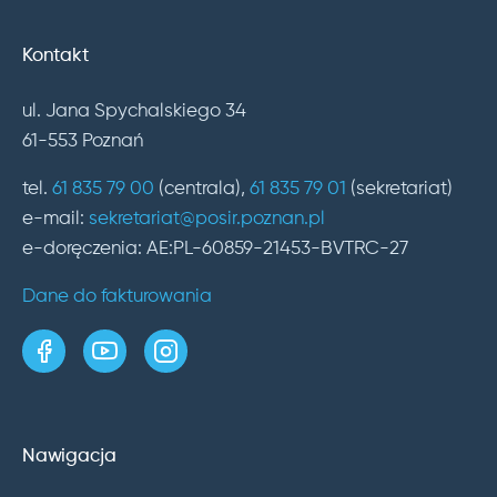
Kontakt
ul. Jana Spychalskiego 34
61-553 Poznań
tel.
61 835 79 00
(centrala),
61 835 79 01
(sekretariat)
e-mail:
sekretariat@posir.poznan.pl
e-doręczenia: AE:PL-60859-21453-BVTRC-27
Dane do fakturowania
strona w serwisie Facebook
kanał w serwisie YouTube
profil w serwisie Instagram
Nawigacja