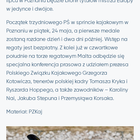
lipcu w Poznaniu będzie bronił tytułów mistrza Europy
w jedynce i dwójce.
Początek trzydniowego PŚ w sprincie kajakowym w
Poznaniu w piątek, 24 maja, a pierwsze medale
zostaną rozdane dzień i dwa dni później. Wstęp na
regaty jest bezpłatny. Z kolei już w czwartkowe
południe na torze regatowym Malta odbędzie się
specjalna konferencja prasowa z udziałem prezesa
Polskiego Związku Kajakowego Grzegorza
Kotowicza, trenerów polskiej kadry Tomasza Kryka i
Ryszarda Hoppego, a także zawodników – Karoliny
Nai, Jakuba Stepuna i Przemysłąwa Korsaka.
Materiał: PZKaj