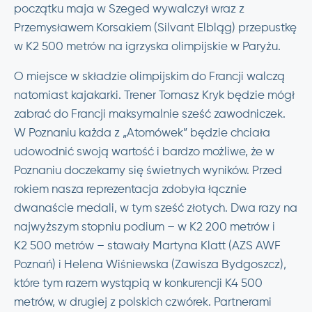
początku maja w Szeged wywalczył wraz z
Przemysławem Korsakiem (Silvant Elbląg) przepustkę
w K2 500 metrów na igrzyska olimpijskie w Paryżu.
O miejsce w składzie olimpijskim do Francji walczą
natomiast kajakarki. Trener Tomasz Kryk będzie mógł
zabrać do Francji maksymalnie sześć zawodniczek.
W Poznaniu każda z „Atomówek” będzie chciała
udowodnić swoją wartość i bardzo możliwe, że w
Poznaniu doczekamy się świetnych wyników. Przed
rokiem nasza reprezentacja zdobyła łącznie
dwanaście medali, w tym sześć złotych. Dwa razy na
najwyższym stopniu podium – w K2 200 metrów i
K2 500 metrów – stawały Martyna Klatt (AZS AWF
Poznań) i Helena Wiśniewska (Zawisza Bydgoszcz),
które tym razem wystąpią w konkurencji K4 500
metrów, w drugiej z polskich czwórek. Partnerami