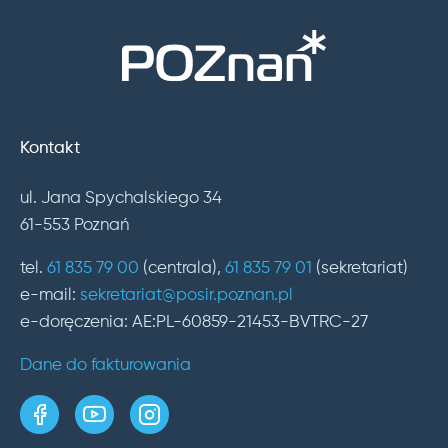
Kontakt
ul. Jana Spychalskiego 34
61-553 Poznań
tel.
61 835 79 00
(centrala),
61 835 79 01
(sekretariat)
e-mail:
sekretariat@posir.poznan.pl
e-doręczenia: AE:PL-60859-21453-BVTRC-27
Dane do fakturowania
strona w serwisie Facebook
kanał w serwisie YouTube
profil w serwisie Instagram