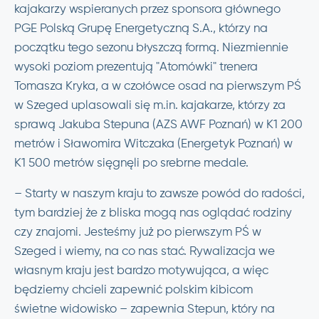
kajakarzy wspieranych przez sponsora głównego
PGE Polską Grupę Energetyczną S.A., którzy na
początku tego sezonu błyszczą formą. Niezmiennie
wysoki poziom prezentują "Atomówki" trenera
Tomasza Kryka, a w czołówce osad na pierwszym PŚ
w Szeged uplasowali się m.in. kajakarze, którzy za
sprawą Jakuba Stepuna (AZS AWF Poznań) w K1 200
metrów i Sławomira Witczaka (Energetyk Poznań) w
K1 500 metrów sięgnęli po srebrne medale.
– Starty w naszym kraju to zawsze powód do radości,
tym bardziej że z bliska mogą nas oglądać rodziny
czy znajomi. Jesteśmy już po pierwszym PŚ w
Szeged i wiemy, na co nas stać. Rywalizacja we
własnym kraju jest bardzo motywująca, a więc
będziemy chcieli zapewnić polskim kibicom
świetne widowisko – zapewnia Stepun, który na