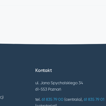
Kontakt
ul. Jana Spychalskiego 34
61-553 Poznań
tel.
61 835 79 00
(centrala),
61 835 79 01