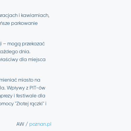
racjach i kawiarniach,
tańsze parkowanie
sji – mogą przekazać
 każdego dnia.
właściwy dla miejsca
mieniać miasto na
kola. Wpływy z PIT-ów
rezy i festiwale dla
ocy "Złotej rączki" i
AW /
poznan.pl