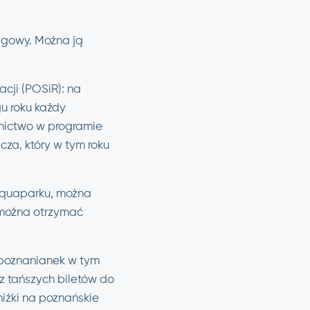
lgowy. Można ją
cji (POSiR): na
u roku każdy
tnictwo w programie
cza, który w tym roku
 Aquaparku, można
 można otrzymać
i poznanianek w tym
 z tańszych biletów do
niżki na poznańskie