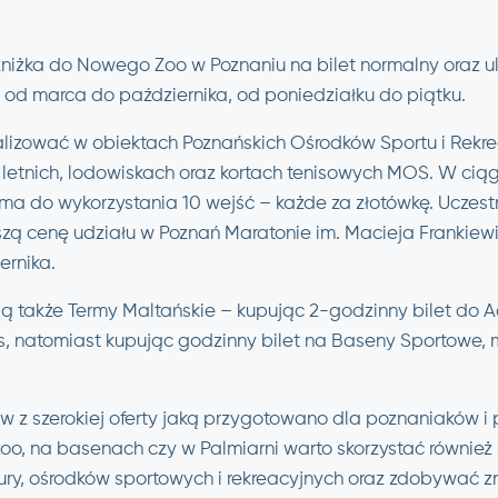
zniżka do Nowego Zoo w Poznaniu na bilet normalny oraz u
, od marca do października, od poniedziałku do piątku.
alizować w obiektach Poznańskich Ośrodków Sportu i Rekrea
letnich, lodowiskach oraz kortach tenisowych MOS. W ciąg
ma do wykorzystania 10 wejść – każde za złotówkę. Uczes
szą cenę udziału w Poznań Maratonie im. Macieja Frankiewi
ernika.
ują także Termy Maltańskie – kupując 2-godzinny bilet do
s, natomiast kupując godzinny bilet na Baseny Sportowe,
dów z szerokiej oferty jaką przygotowano dla poznaniaków 
zoo, na basenach czy w Palmiarni warto skorzystać również
ultury, ośrodków sportowych i rekreacyjnych oraz zdobywać z