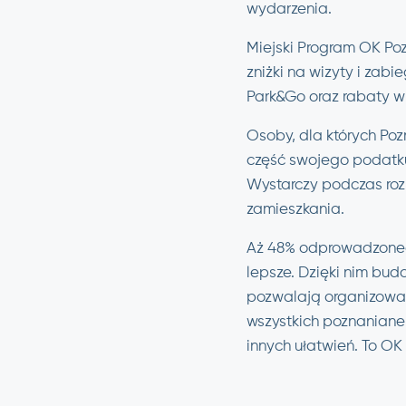
wydarzenia.
Miejski Program OK Poz
zniżki na wizyty i za
Park&Go oraz rabaty w 
Osoby, dla których Poz
część swojego podatku n
Wystarczy podczas roz
zamieszkania.
Aż 48% odprowadzoneg
lepsze. Dzięki nim bud
pozwalają organizować 
wszystkich poznanianek
innych ułatwień. To OK