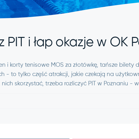
z PIT i łap okazje w OK
n i korty tenisowe MOS za złotówkę, tańsze bilety d
h - to tylko część atrakcji, jakie czekają na użytk
nich skorzystać, trzeba rozliczyć PIT w Poznaniu - w