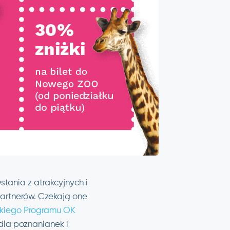
stania z atrakcyjnych i
partnerów. Czekają one
skiego Programu OK
 dla poznanianek i