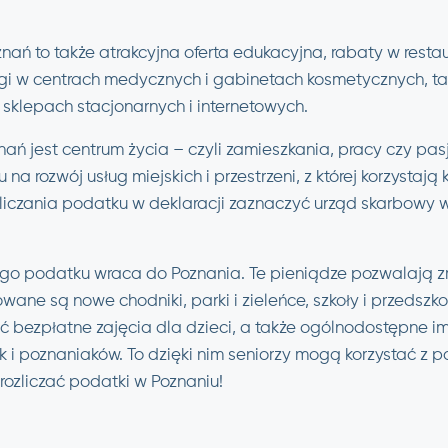
nań to także atrakcyjna oferta edukacyjna, rabaty w restau
biegi w centrach medycznych i gabinetach kosmetycznych, 
sklepach stacjonarnych i internetowych.
nań jest centrum życia – czyli zamieszkania, pracy czy pa
a rozwój usług miejskich i przestrzeni, z której korzystają
liczania podatku w deklaracji zaznaczyć urząd skarbowy 
o podatku wraca do Poznania. Te pieniądze pozwalają z
owane są nowe chodniki, parki i zieleńce, szkoły i przedsz
bezpłatne zajęcia dla dzieci, a także ogólnodostępne imp
 i poznaniaków. To dzięki nim seniorzy mogą korzystać z pom
 rozliczać podatki w Poznaniu!