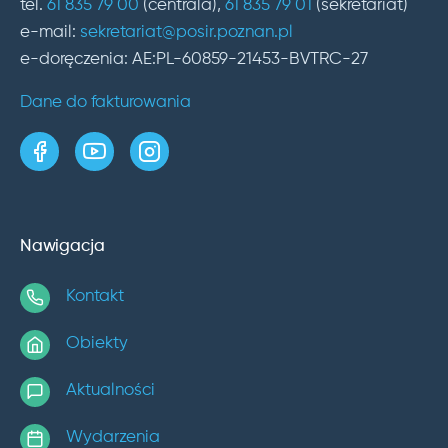
tel.
61 835 79 00
(centrala),
61 835 79 01
(sekretariat)
e-mail:
sekretariat@posir.poznan.pl
e-doręczenia: AE:PL-60859-21453-BVTRC-27
Dane do fakturowania
strona w serwisie Facebook
kanał w serwisie YouTube
profil w serwisie Instagram
Nawigacja
Kontakt
Obiekty
Aktualności
Wydarzenia