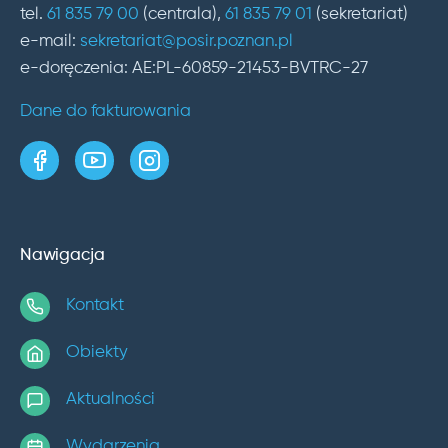
tel.
61 835 79 00
(centrala),
61 835 79 01
(sekretariat)
e-mail:
sekretariat@posir.poznan.pl
e-doręczenia: AE:PL-60859-21453-BVTRC-27
Dane do fakturowania
strona w serwisie Facebook
kanał w serwisie YouTube
profil w serwisie Instagram
Nawigacja
Kontakt
Obiekty
Aktualności
Wydarzenia