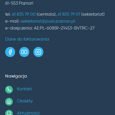
61-553 Poznań
tel.
61 835 79 00
(centrala),
61 835 79 01
(sekretariat)
e-mail:
sekretariat@posir.poznan.pl
e-doręczenia: AE:PL-60859-21453-BVTRC-27
Dane do fakturowania
strona w serwisie Facebook
kanał w serwisie YouTube
profil w serwisie Instagram
Nawigacja
Kontakt
Obiekty
Aktualności