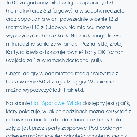
16:00 za godzinny bilet wstępu zapłacimy 8 zł
(normalny) oraz 6 zł (ulgowy), a w soboty, niedziele
oraz popołudnia w dni powszednie w cenie 12 zł
(normalny) i 10 zł (ulgowy). Na miejscu można
wypożyczyć rolki oraz kask. Na zniżki mogą liczyć
m.in. rodziny, seniorzy w ramach Poznańskiej Złotej
Karty, rolkowisko honoruje również karty OK Poznań
(wejścia za 1 zł w ramach dostępnej puli).
Chętni do gry w badmintona mogą skorzystać z
boisk w cenie 50 zł za godzinę gry. W obiekcie
można wypożyczyć lotki i rakietki.
Na stronie
Hali Sportowej Wilda
dostępny jest grafik,
który pokazuje, w jakich godzinach można korzystać z
rolkowiska i boisk do badmintona oraz kiedy hala
zajęta jest przez sporty zespołowe. Pod podanym
adresem można również odnaleźć kompletny cennik