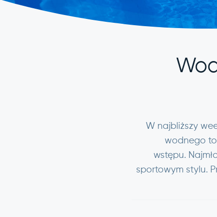
Wodn
W najbliższy wee
wodnego toru
wstępu. Najmło
sportowym stylu. P