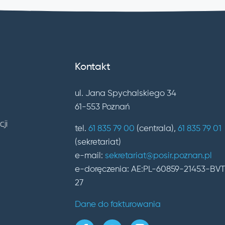
Kontakt
ul. Jana Spychalskiego 34
61-553 Poznań
tel.
61 835 79 00
(centrala),
61 835 79 01
(sekretariat)
e-mail:
sekretariat@posir.poznan.pl
e-doręczenia: AE:PL-60859-21453-BV
27
Dane do fakturowania