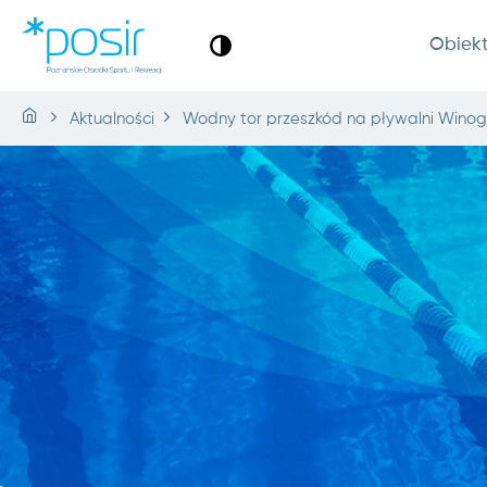
Obiek
Aktualności
Wodny tor przeszkód na pływalni Wino