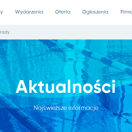
ty
Wydarzenia
Oferta
Ogłoszenia
Firm
grady
Aktualności
Najświeższe informacje