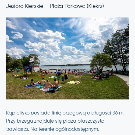
Jezioro Kierskie – Plaża Parkowa (Kiekrz)
Kąpielisko posiada linię brzegową o długości 36 m.
Przy brzegu znajduje się plaża piaszczysto-
trawiasta. Na terenie ogólnodostępnym,