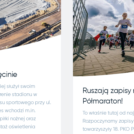
cinie
iej służył swoim
Ruszają zapisy 
renie stadionu w
Półmaraton!
su sportowego przy ul.
es wchodzi m.in.
To właśnie tutaj od na
iłki nożnej oraz
Rozpoczynamy zapisy n
taż oświetlenia
towarzyszyły 18. PKO 