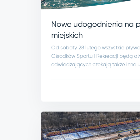
Nowe udogodnienia na p
miejskich
Od soboty 28 lutego wszystkie pływa
Ośrodków Sportu i Rekreacji będą ot
odwiedzających czekają także inne 