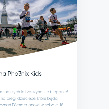
na Pho3nix Kids
jmłodszych lat zaczyna się bieganie!
a biegi dziecięce, które będą
Poznań Półmaratonowi w sobotę, 18