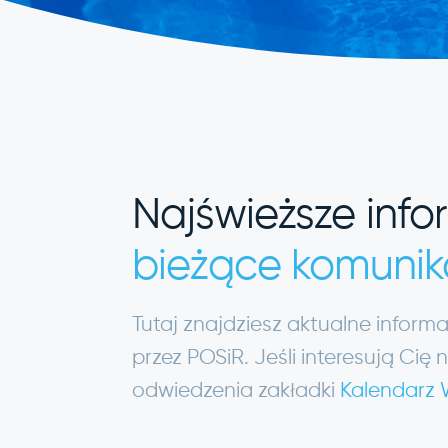
Najświeższe info
bieżące komunik
Tutaj znajdziesz aktualne infor
przez POSiR. Jeśli interesują C
odwiedzenia zakładki
Kalendarz