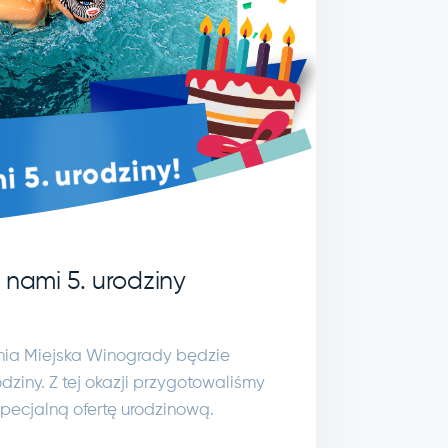
 nami 5. urodziny
lnia Miejska Winogrady będzie
dziny. Z tej okazji przygotowaliśmy
specjalną ofertę urodzinową.