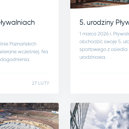
ływalniach
5. urodziny Pły
1 marca 2026 r. Pływa
obchodzić swoje 5. urod
lnie Poznańskich
sportowego z osiedla 
wierane wcześniej. Na
urodzinowa.
udogodnienia.
27 LUTY