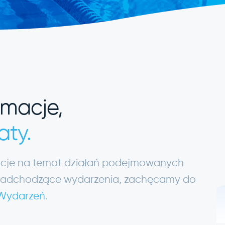
rmacje,
aty.
macje na temat działań podejmowanych
ię nadchodzące wydarzenia, zachęcamy do
 Wydarzeń
.