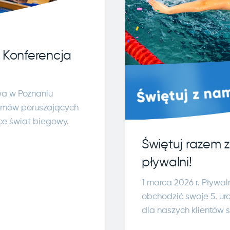
 Konferencja
wa w Poznaniu
ozmów poruszających
ce świat biegowy.
Świętuj razem z
pływalni!
1 marca 2026 r. Pływa
obchodzić swoje 5. uro
dla naszych klientów 