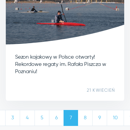
Sezon kajakowy w Polsce otwarty!
Rekordowe regaty im. Rafała Piszcza w
Poznaniu!
21 KWIECIEŃ
3
4
5
6
7
8
9
10