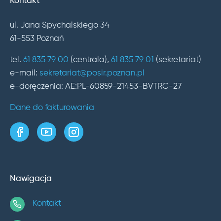
Kontakt
ul. Jana Spychalskiego 34
61-553 Poznań
tel.
61 835 79 00
(centrala),
61 835 79 01
(sekretariat)
e-mail:
sekretariat@posir.poznan.pl
e-doręczenia: AE:PL-60859-21453-BVTRC-27
Dane do fakturowania
strona w serwisie Facebook
kanał w serwisie YouTube
profil w serwisie Instagram
Nawigacja
Kontakt