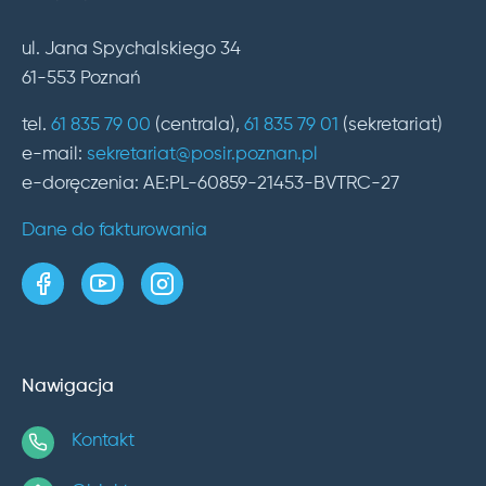
ul. Jana Spychalskiego 34
61-553 Poznań
tel.
61 835 79 00
(centrala),
61 835 79 01
(sekretariat)
e-mail:
sekretariat@posir.poznan.pl
e-doręczenia: AE:PL-60859-21453-BVTRC-27
Dane do fakturowania
strona w serwisie Facebook
kanał w serwisie YouTube
profil w serwisie Instagram
Nawigacja
Kontakt