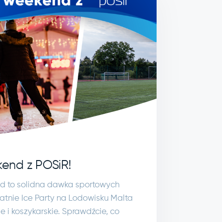
end z POSiR!
 to solidna dawka sportowych
tatnie Ice Party na Lodowisku Malta
ie i koszykarskie. Sprawdźcie, co