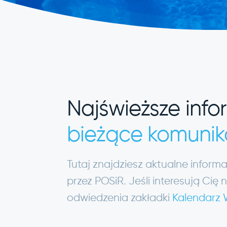
Najświeższe info
bieżące komunik
Tutaj znajdziesz aktualne infor
przez POSiR. Jeśli interesują C
odwiedzenia zakładki
Kalendarz