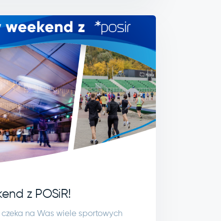
end z POSiR!
 czeka na Was wiele sportowych