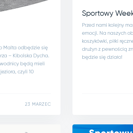
Sportowy Week
Przed nami kolejny m
emocji. Na naszych ob
koszykówki, piłki ręczn
o Malta odbędzie się
drużyn z pewnością zn
rza – Kibolska Dycha.
będzie się działo!
Zawodnicy będą mieli
ziora, czyli 10
23 MARZEC