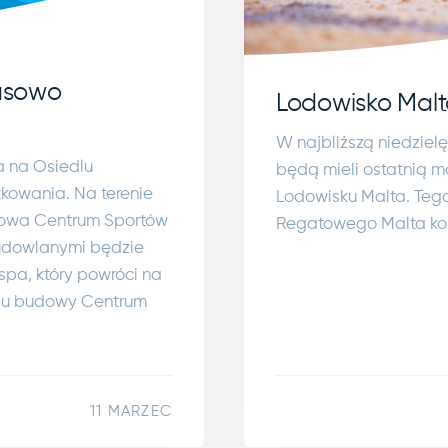
asowo
Lodowisko Malt
W najbliższą niedziel
a na Osiedlu
będą mieli ostatnią m
kowania. Na terenie
Lodowisku Malta. Tego 
dowa Centrum Sportów
Regatowego Malta koń
udowlanymi będzie
pa, który powróci na
niu budowy Centrum
11 MARZEC