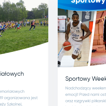
iałowych
Sportowy Week
Nadchodzący weekend
emoriałowych
emocji! Przed nami os
 19 organizowana jest
oraz rozgrywki piłkarsk
eży Szkolnej.