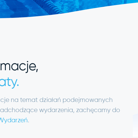
rmacje,
aty.
macje na temat działań podejmowanych
ię nadchodzące wydarzenia, zachęcamy do
 Wydarzeń
.