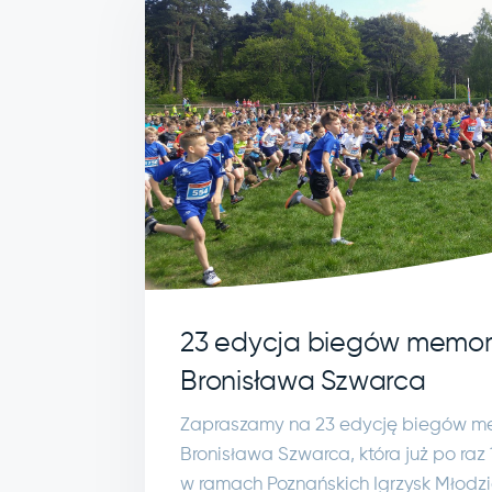
23 edycja biegów memor
Bronisława Szwarca
Zapraszamy na 23 edycję biegów m
Bronisława Szwarca, która już po raz
w ramach Poznańskich Igrzysk Młodzi