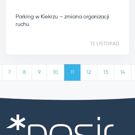
Parking w Kiekrzu – zmiana organizacji
ruchu
12 LISTOPAD
7
8
9
10
11
12
13
14