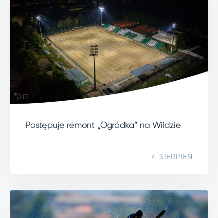
Postępuje remont „Ogródka” na Wildzie
4 SIERPIEŃ