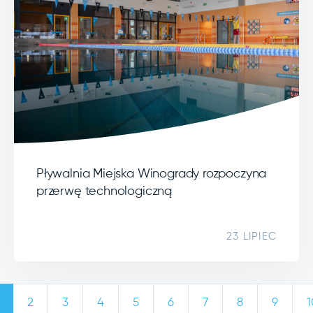
Pływalnia Miejska Winogrady rozpoczyna
przerwę technologiczną
23 LIPIEC
2
3
4
5
6
7
8
9
1