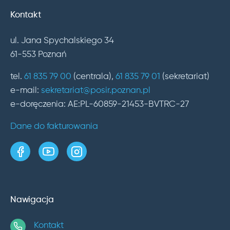
Kontakt
ul. Jana Spychalskiego 34
61-553 Poznań
tel.
61 835 79 00
(centrala),
61 835 79 01
(sekretariat)
e-mail:
sekretariat@posir.poznan.pl
e-doręczenia: AE:PL-60859-21453-BVTRC-27
Dane do fakturowania
strona w serwisie Facebook
kanał w serwisie YouTube
profil w serwisie Instagram
Nawigacja
Kontakt