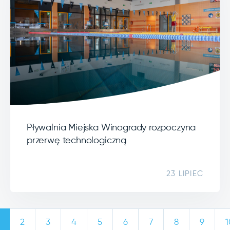
Pływalnia Miejska Winogrady rozpoczyna
przerwę technologiczną
23 LIPIEC
2
3
4
5
6
7
8
9
1