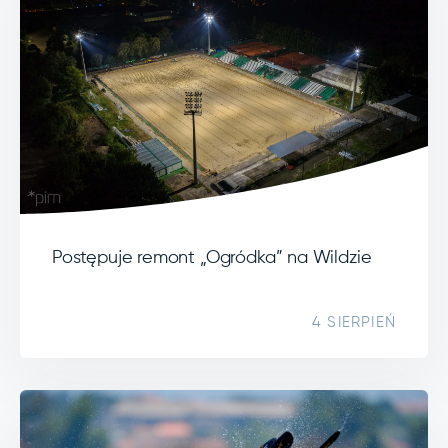
Postępuje remont „Ogródka” na Wildzie
4 SIERPIEŃ