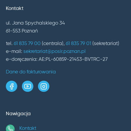
Kontakt
ul. Jana Spychalskiego 34
61-553 Poznań
tel.
61 835 79 00
(centrala),
61 835 79 01
(sekretariat)
e-mail:
sekretariat@posir.poznan.pl
e-doręczenia: AE:PL-60859-21453-BVTRC-27
Dane do fakturowania
strona w serwisie Facebook
kanał w serwisie YouTube
profil w serwisie Instagram
Nawigacja
Kontakt