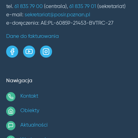
tel.
61 835 79 00
(centrala),
61 835 79 01
(sekretariat)
e-mail:
sekretariat@posir.poznan.pl
e-doręczenia: AE:PL-60859-21453-BVTRC-27
Dane do fakturowania
strona w serwisie Facebook
kanał w serwisie YouTube
profil w serwisie Instagram
Nawigacja
Kontakt
Obiekty
Aktualności