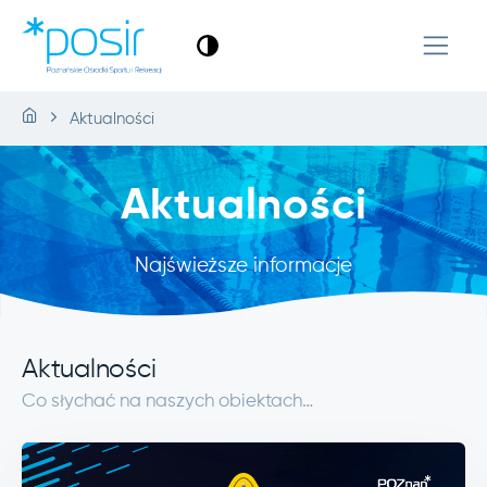
Aktualności
Aktualności
Najświeższe informacje
Aktualności
Co słychać na naszych obiektach…