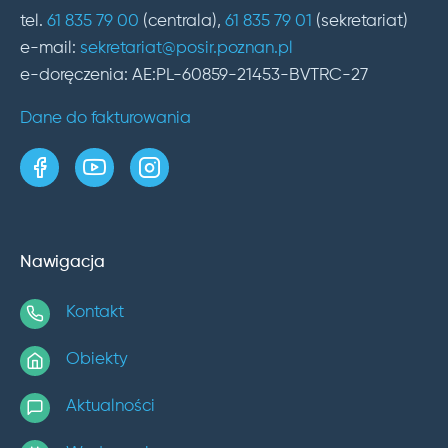
tel.
61 835 79 00
(centrala),
61 835 79 01
(sekretariat)
e-mail:
sekretariat@posir.poznan.pl
e-doręczenia: AE:PL-60859-21453-BVTRC-27
Dane do fakturowania
strona w serwisie Facebook
kanał w serwisie YouTube
profil w serwisie Instagram
Nawigacja
Kontakt
Obiekty
Aktualności