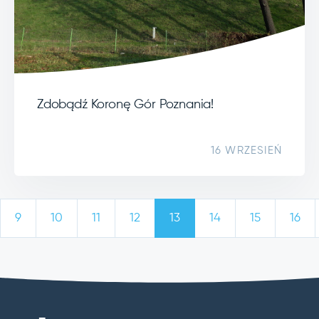
Zdobądź Koronę Gór Poznania!
16 WRZESIEŃ
9
10
11
12
13
14
15
16