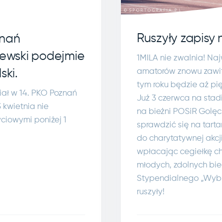
Ruszyły zapisy 
znań
lewski podejmie
1MILA nie zwalnia! Na
amatorów znowu zawit
ski.
tym roku będzie aż pi
ał w 14. PKO Poznań
Już 3 czerwca na stad
 kwietnia nie
na bieżni POSiR Golęc
ciowymi poniżej 1
sprawdzić się na tart
do charytatywnej akcj
wpłacając cegiełkę ch
młodych, zdolnych bi
Stypendialnego „Wybie
ruszyły!