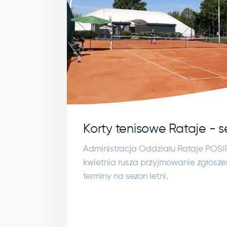
Korty tenisowe Rataje - s
Administracja Oddziału Rataje POSiR
kwietnia rusza przyjmowanie zgłosze
terminy na sezon letni.