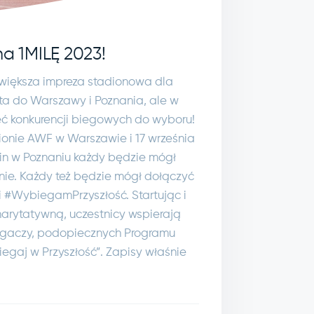
na 1MILĘ 2023!
jwiększa impreza stadionowa dla
a do Warszawy i Poznania, ale w
ęć konkurencji biegowych do wyboru!
ionie AWF w Warszawie i 17 września
in w Poznaniu każdy będzie mógł
anie. Każdy też będzie mógł dołączyć
i #WybiegamPrzyszłość. Startując i
arytatywną, uczestnicy wspierają
egaczy, podopiecznych Programu
gaj w Przyszłość”. Zapisy właśnie