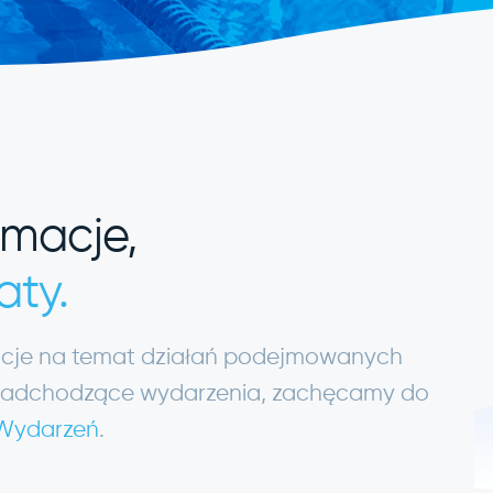
rmacje,
aty.
macje na temat działań podejmowanych
ię nadchodzące wydarzenia, zachęcamy do
 Wydarzeń
.