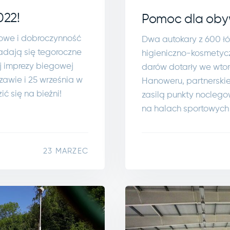
022!
Pomoc dla obyw
gowe i dobroczynność
Dwa autokary z 600 łó
dają się tegoroczne
higieniczno-kosmetycz
ej imprezy biegowej
darów dotarły we wtor
awie i 25 września w
Hanoweru, partnerskie
ć się na bieżni!
zasilą punkty noclego
na halach sportowych
23 MARZEC