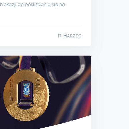
ch okazji do poślizgania się na
17 MARZEC