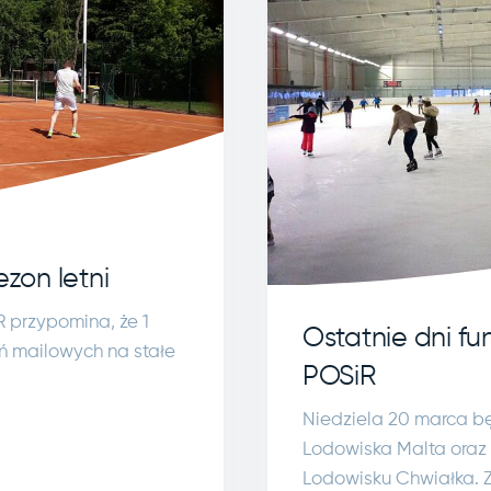
ezon letni
 przypomina, że 1
Ostatnie dni f
ń mailowych na stałe
POSiR
Niedziela 20 marca b
Lodowiska Malta oraz 
Lodowisku Chwiałka. 