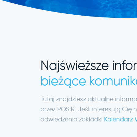
Najświeższe info
bieżące komunik
Tutaj znajdziesz aktualne infor
przez POSiR. Jeśli interesują C
odwiedzenia zakładki
Kalendarz