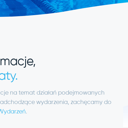
rmacje,
aty.
macje na temat działań podejmowanych
ię nadchodzące wydarzenia, zachęcamy do
 Wydarzeń
.