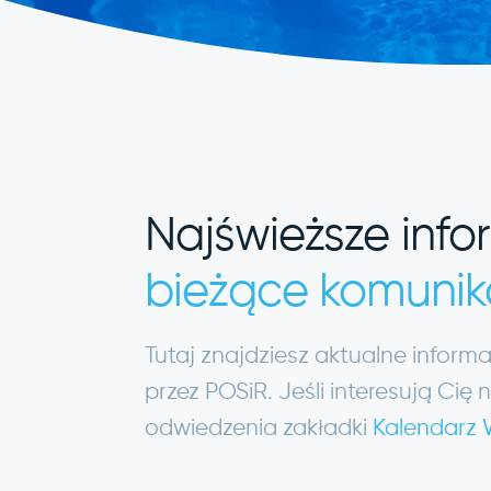
Najświeższe info
bieżące komunik
Tutaj znajdziesz aktualne infor
przez POSiR. Jeśli interesują C
odwiedzenia zakładki
Kalendarz