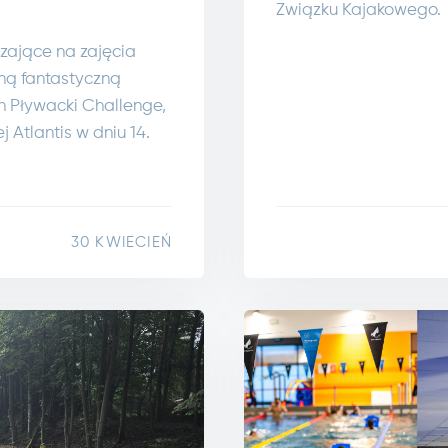
Związku Kajakowego.
zające na zajęcia
ną fantastyczną
 Pływacki Challenge,
j Atlantis w dniu 14.
30 KWIECIEŃ