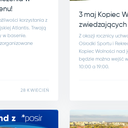
enu!
3 maj Kopiec W
żliwości korzystania z
zwiedzających
kiej Atlantis. Trwają
y w basenie.
Z okazji rocznicy uchw
 zorganizowane
Ośrodki Sportu i Rekr
Kopiec Wolności nad j
będzie można wejść w
10:00 a 19:00.
28 KWIECIEŃ