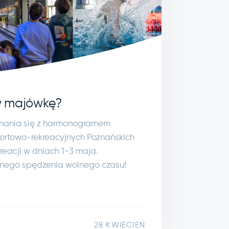
w majówkę?
nania się z harmonogramem
portowo-rekreacyjnych Poznańskich
reacji w dniach 1-3 maja.
nego spędzenia wolnego czasu!
28 KWIECIEŃ