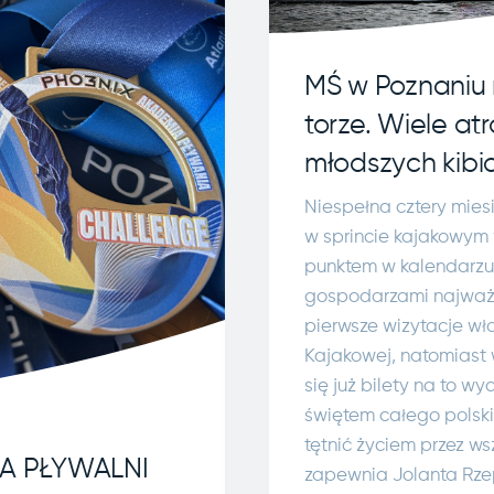
MŚ w Poznaniu 
torze. Wiele atr
młodszych kib
Niespełna cztery mies
w sprincie kajakowym 
punktem w kalendarzu 
gospodarzami najważni
pierwsze wizytacje w
Kajakowej, natomiast 
się już bilety na to w
świętem całego polskie
tętnić życiem przez ws
A PŁYWALNI
zapewnia Jolanta Rzep