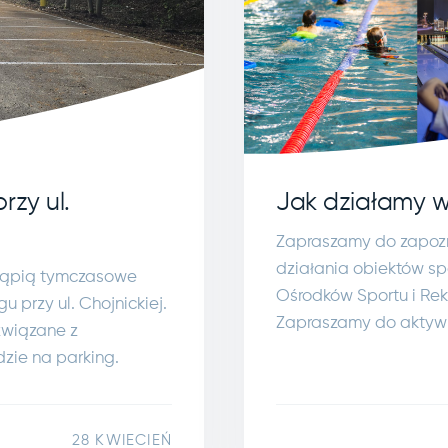
Jak działamy 
rzy ul.
Zapraszamy do zapoz
działania obiektów s
stąpią tymczasowe
Ośrodków Sportu i Rek
u przy ul. Chojnickiej.
Zapraszamy do aktyw
związane z
dzie na parking.
28 KWIECIEŃ