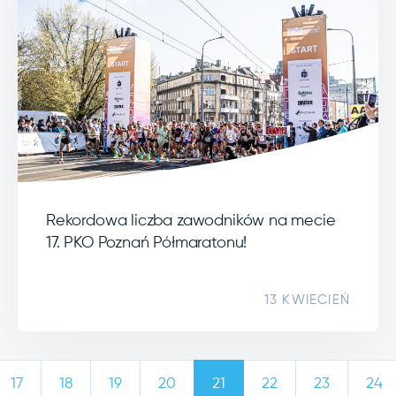
Rekordowa liczba zawodników na mecie
17. PKO Poznań Półmaratonu!
13 KWIECIEŃ
17
18
19
20
21
22
23
24