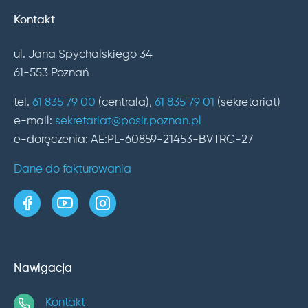
Kontakt
ul. Jana Spychalskiego 34
61-553 Poznań
tel.
61 835 79 00
(centrala),
61 835 79 01
(sekretariat)
e-mail:
sekretariat@posir.poznan.pl
e-doręczenia: AE:PL-60859-21453-BVTRC-27
Dane do fakturowania
strona w serwisie Facebook
kanał w serwisie YouTube
profil w serwisie Instagram
Nawigacja
Kontakt