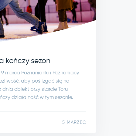
a kończy sezon
ę 9 marca Poznanianki i Poznaniacy
ożliwość, aby poślizgać się na
dnia obiekt przy starcie Toru
czy działalność w tym sezonie.
5 MARZEC