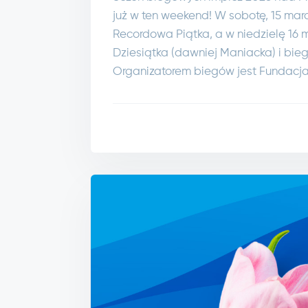
już w ten weekend! W sobotę, 15 ma
Recordowa Piątka, a w niedzielę 16
Dziesiątka (dawniej Maniacka) i bieg
Organizatorem biegów jest Fundacja