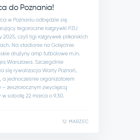
ca do Poznania!
a w Poznaniu odbędzie się
urujący tegoroczne rozgrywki PZU
2025, czyli ligi rozgrywek piłkarskich
ch. Na stadionie na Golęcinie
lskie drużyny amp futbolowe m.in.
gia Warszawa. Szczególnie
 się rywalizacja Warty Poznań,
m, a jednocześnie organizatorem
ów – zeszłorocznym zwycięzcą
y w sobotę 22 marca o 9.30.
12 MARZEC