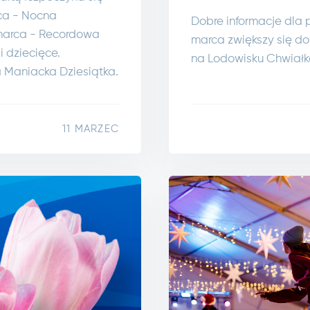
rca - Nocna
Dobre informacje dla 
 marca - Recordowa
marca zwiększy się do
i dziecięce.
na Lodowisku Chwiałk
 Maniacka Dziesiątka.
11 MARZEC