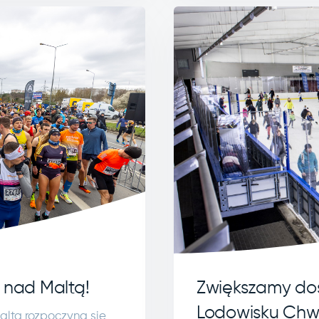
 nad Maltą!
Zwiększamy do
Lodowisku Chw
ltą rozpoczyna się