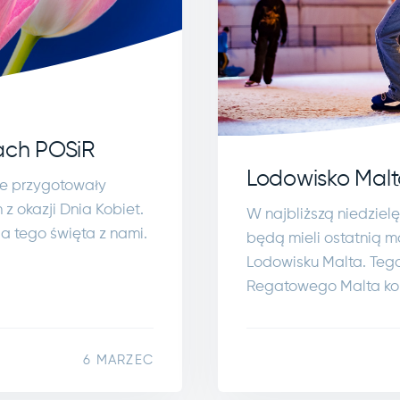
ach POSiR
Lodowisko Malt
ie przygotowały
z okazji Dnia Kobiet.
W najbliższą niedziel
 tego święta z nami.
będą mieli ostatnią m
Lodowisku Malta. Tego 
Regatowego Malta koń
6 MARZEC