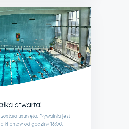
ałka otwarta!
stała usunięta. Pływalnia jest
 klientów od godziny 16:00.