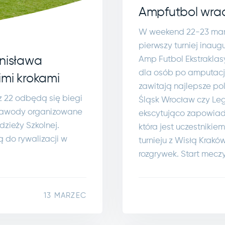
Ampfutbol wra
W weekend 22-23 marc
pierwszy turniej inaug
Amp Futbol Ekstraklasy 
onisława
dla osób po amputacja
imi krokami
zawitają najlepsze po
z 22 odbędą się biegi
Śląsk Wrocław czy Le
Zawody organizowane
ekscytująco zapowiada
zieży Szkolnej.
która jest uczestnikie
ą do rywalizacji w
turnieju z Wisłą Krak
rozgrywek. Start mecz
13 MARZEC