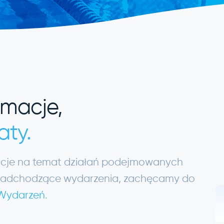
rmacje,
aty.
macje na temat działań podejmowanych
ię nadchodzące wydarzenia, zachęcamy do
 Wydarzeń
.