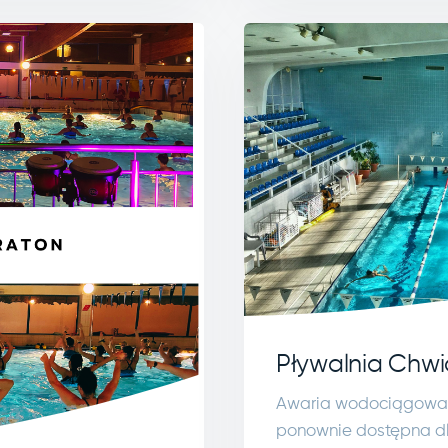
Pływalnia Chwi
Awaria wodociągowa zo
ponownie dostępna dla