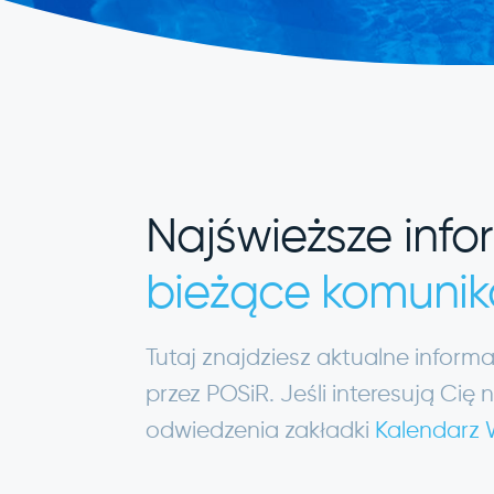
Najświeższe info
bieżące komunik
Tutaj znajdziesz aktualne infor
przez POSiR. Jeśli interesują C
odwiedzenia zakładki
Kalendarz