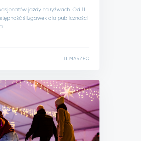
pasjonatów jazdy na łyżwach. Od 11
stępność ślizgawek dla publiczności
a.
11 MARZEC