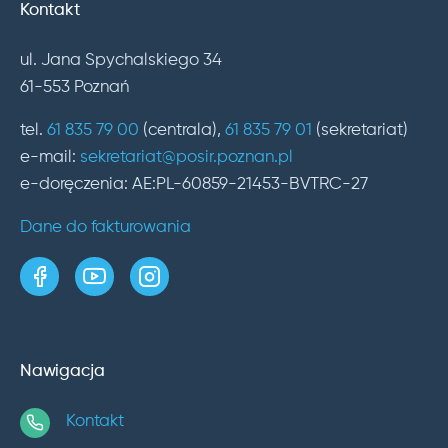
Kontakt
ul. Jana Spychalskiego 34
61-553 Poznań
tel.
61 835 79 00
(centrala),
61 835 79 01
(sekretariat)
e-mail:
sekretariat@posir.poznan.pl
e-doręczenia: AE:PL-60859-21453-BVTRC-27
Dane do fakturowania
strona w serwisie Facebook
kanał w serwisie YouTube
profil w serwisie Instagram
Nawigacja
Kontakt