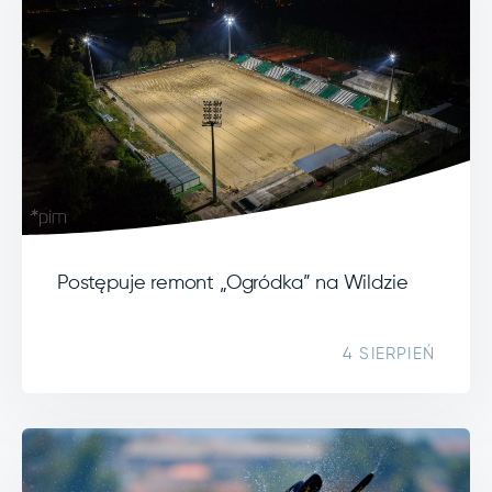
Postępuje remont „Ogródka” na Wildzie
4 SIERPIEŃ