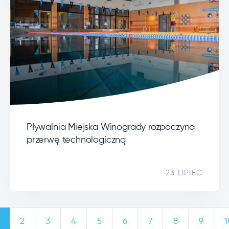
Pływalnia Miejska Winogrady rozpoczyna
przerwę technologiczną
23 LIPIEC
2
3
4
5
6
7
8
9
1