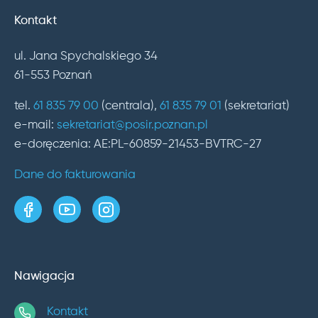
Kontakt
ul. Jana Spychalskiego 34
61-553 Poznań
tel.
61 835 79 00
(centrala),
61 835 79 01
(sekretariat)
e-mail:
sekretariat@posir.poznan.pl
e-doręczenia: AE:PL-60859-21453-BVTRC-27
Dane do fakturowania
strona w serwisie Facebook
kanał w serwisie YouTube
profil w serwisie Instagram
Nawigacja
Kontakt