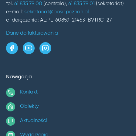
tel.
61 835 79 00
(centrala),
61 835 79 01
(sekretariat)
e-mail:
sekretariat@posir.poznan.pl
e-doręczenia: AE:PL-60859-21453-BVTRC-27
Dane do fakturowania
strona w serwisie Facebook
kanał w serwisie YouTube
profil w serwisie Instagram
Nawigacja
Kontakt
Obiekty
Aktualności
Wydarzenia