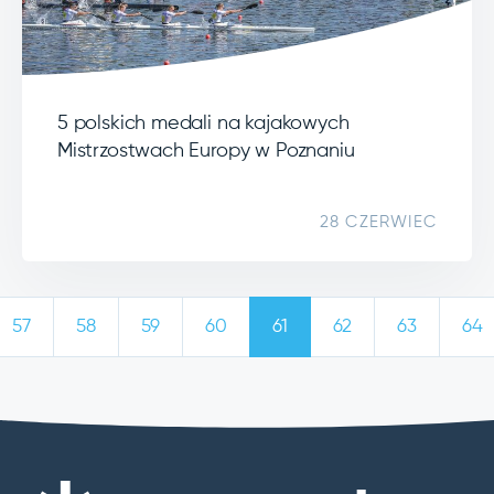
5 polskich medali na kajakowych
Mistrzostwach Europy w Poznaniu
28 CZERWIEC
57
58
59
60
61
62
63
64