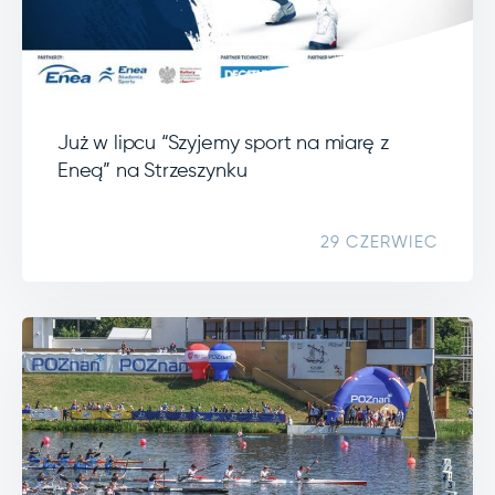
Już w lipcu “Szyjemy sport na miarę z
Eneą” na Strzeszynku
29 CZERWIEC