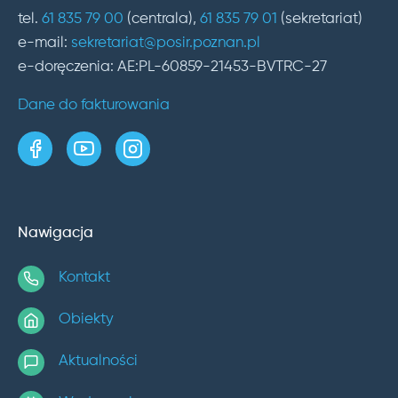
tel.
61 835 79 00
(centrala),
61 835 79 01
(sekretariat)
e-mail:
sekretariat@posir.poznan.pl
e-doręczenia: AE:PL-60859-21453-BVTRC-27
Dane do fakturowania
strona w serwisie Facebook
kanał w serwisie YouTube
profil w serwisie Instagram
Nawigacja
Kontakt
Obiekty
Aktualności