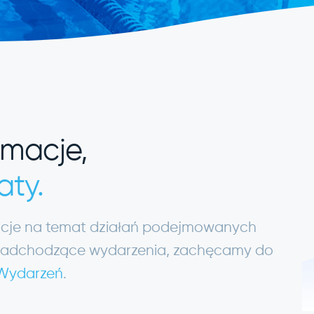
rmacje,
aty.
macje na temat działań podejmowanych
ię nadchodzące wydarzenia, zachęcamy do
 Wydarzeń
.