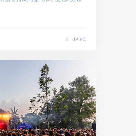
 Was festiwal sup-ów oraz koncerty
31 LIPIEC