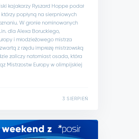
olski kajakarzy Ryszard Hoppe podał
 którzy popłyną na sierpniowych
Poznaniu. W gronie nominowanych
.in. dla Alexa Boruckiego,
Europy i młodzieżowego mistrza
zwartą z rzędu imprezę mistrzowską
zie zaliczy natomiast osada, która
ąz Mistrzostw Europy w olimpijskiej
3 SIERPIEŃ