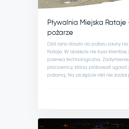
Pływalnia Miejska Rataje 
pożarze
Dziś rano doszło do pożaru sauny na 
Rataje. W obiekcie nie było klientów
przerwa technologiczna. Zadymienie
pracownicy, którzy próbowali ugasić 
pożarną. Na szczęście nikt nie zosta