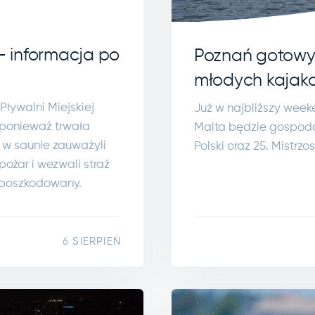
- informacja po
Poznań gotowy 
młodych kajak
Pływalni Miejskiej
Już w najbliższy week
, ponieważ trwała
Malta będzie gospoda
 w saunie zauważyli
Polski oraz 25. Mistrz
pożar i wezwali straż
ł poszkodowany.
6 SIERPIEŃ