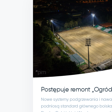
Postępuje remont „Ogród
Nowe systemy podgrzewania i nawa
podniosą standard głównego boiska 