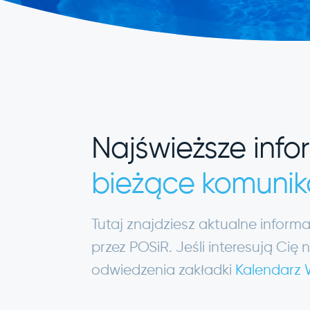
Najświeższe info
bieżące komunik
Tutaj znajdziesz aktualne infor
przez POSiR. Jeśli interesują C
odwiedzenia zakładki
Kalendarz