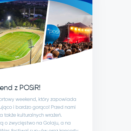
end z POSiR!
ortowy weekend, który zapowiada
ująco i bardzo gorąco! Przed nami
 także kulturalnych wrażeń.
ą o zwycięstwo na Golaju, a na