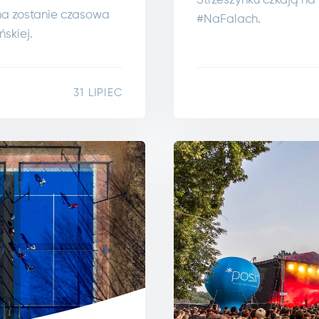
Strzeszynku czkają na
na zostanie czasowa
#NaFalach.
ńskiej.
31 LIPIEC