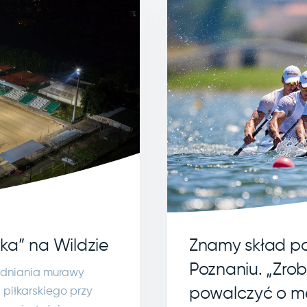
Znamy skład po
ka” na Wildzie
Poznaniu. „Zro
dniania murawy
powalczyć o m
piłkarskiego przy