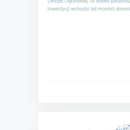
Drodze Dębińskiej. W zakres prowad
inwestycji wchodzi też montaż zbiorn