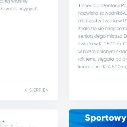
zonej właśnie
Trener reprezentacji P
ików retencyjnych.
nazwiska zawodników,
mistrzostw świata w 
znalazło się miejsce m
seniorskiego mistrza 
świata w K-1 500 m. C
w niezmienionym skład
rok temu sięgała po br
konkurencji K-4 500 m.
4 SIERPIEŃ