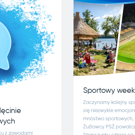
Sportowy week
Zaczynamy kolejny sp
ęcinie
się niezwykle emocjon
mnóstwo sportowych, a
wych
Żużlowcy PSŻ powalcz
zku z zawodami