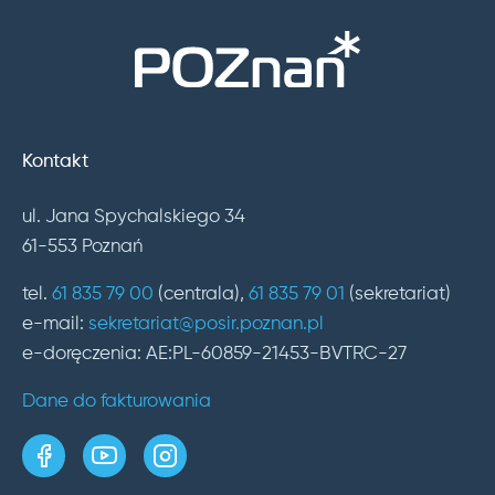
Kontakt
ul. Jana Spychalskiego 34
61-553 Poznań
tel.
61 835 79 00
(centrala),
61 835 79 01
(sekretariat)
e-mail:
sekretariat@posir.poznan.pl
e-doręczenia: AE:PL-60859-21453-BVTRC-27
Dane do fakturowania
strona w serwisie Facebook
kanał w serwisie YouTube
profil w serwisie Instagram