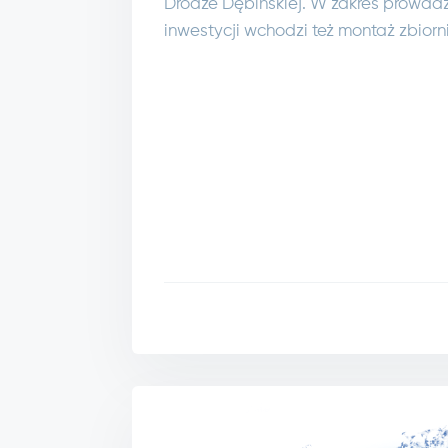
Drodze Dębińskiej. W zakres prowad
inwestycji wchodzi też montaż zbiorn