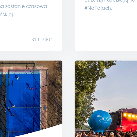
Strzeszynku czkają na
na zostanie czasowa
#NaFalach.
ńskiej.
31 LIPIEC