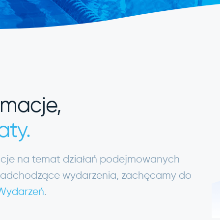
rmacje,
aty.
macje na temat działań podejmowanych
ię nadchodzące wydarzenia, zachęcamy do
 Wydarzeń
.