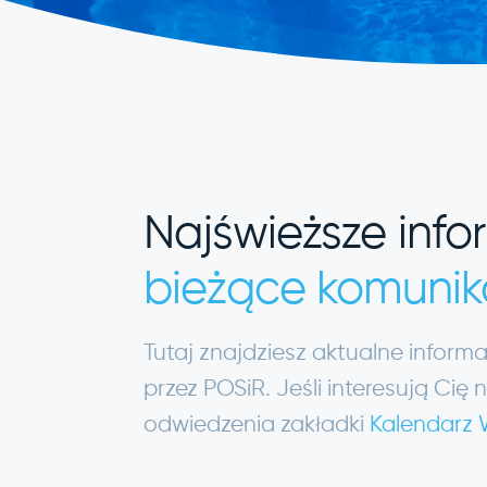
Najświeższe info
bieżące komunik
Tutaj znajdziesz aktualne infor
przez POSiR. Jeśli interesują C
odwiedzenia zakładki
Kalendarz