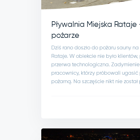
Pływalnia Miejska Rataje 
pożarze
Dziś rano doszło do pożaru sauny na 
Rataje. W obiekcie nie było klientów
przerwa technologiczna. Zadymienie
pracownicy, którzy próbowali ugasić 
pożarną. Na szczęście nikt nie zosta