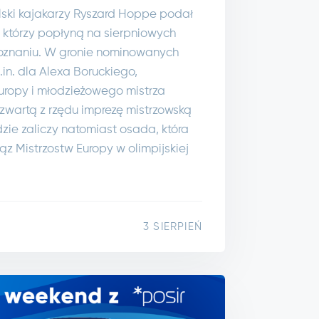
olski kajakarzy Ryszard Hoppe podał
 którzy popłyną na sierpniowych
Poznaniu. W gronie nominowanych
.in. dla Alexa Boruckiego,
Europy i młodzieżowego mistrza
zwartą z rzędu imprezę mistrzowską
zie zaliczy natomiast osada, która
ąz Mistrzostw Europy w olimpijskiej
3 SIERPIEŃ