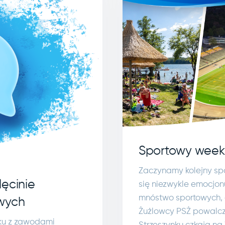
Sportowy week
Zaczynamy kolejny sp
ęcinie
się niezwykle emocjon
mnóstwo sportowych, a
wych
Żużlowcy PSŻ powalcz
zku z zawodami