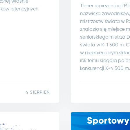
zonej właśnie
Trener reprezentacji P
ików retencyjnych.
nazwiska zawodników,
mistrzostw świata w 
znalazło się miejsce m
seniorskiego mistrza 
świata w K-1 500 m. C
w niezmienionym skład
rok temu sięgała po br
konkurencji K-4 500 m.
4 SIERPIEŃ