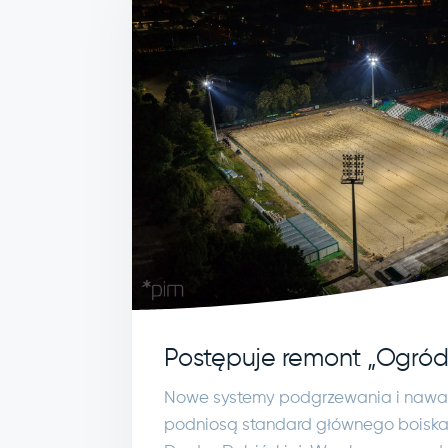
Postępuje remont „Ogród
Nowe systemy podgrzewania i nawa
podniosą standard głównego boiska 