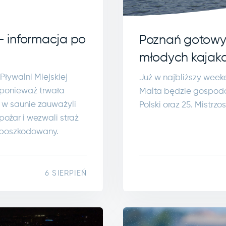
- informacja po
Poznań gotowy 
młodych kajak
Pływalni Miejskiej
Już w najbliższy week
, ponieważ trwała
Malta będzie gospoda
 w saunie zauważyli
Polski oraz 25. Mistrz
pożar i wezwali straż
ł poszkodowany.
6 SIERPIEŃ