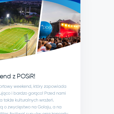
end z POSiR!
ortowy weekend, który zapowiada
ująco i bardzo gorąco! Przed nami
 także kulturalnych wrażeń.
ą o zwycięstwo na Golaju, a na