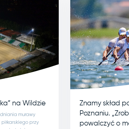
Znamy skład po
ka” na Wildzie
Poznaniu. „Zro
dniania murawy
powalczyć o m
piłkarskiego przy