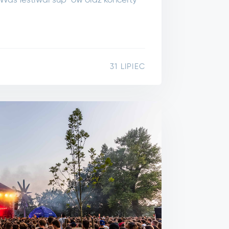
 Was festiwal sup-ów oraz koncerty
31 LIPIEC