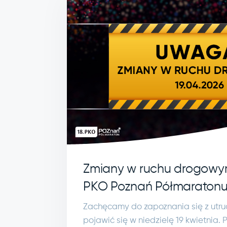
Zmiany w ruchu drogowy
PKO Poznań Półmaraton
Zachęcamy do zapoznania się z utru
pojawić się w niedzielę 19 kwietnia. P