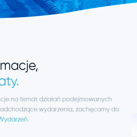
rmacje,
aty.
macje na temat działań podejmowanych
ię nadchodzące wydarzenia, zachęcamy do
 Wydarzeń
.