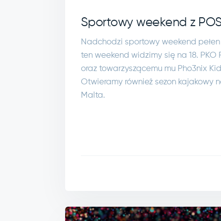
Sportowy weekend z POS
Nadchodzi sportowy weekend pełen
ten weekend widzimy się na 18. PKO
oraz towarzyszącemu mu Pho3nix Kid
Otwieramy również sezon kajakowy 
Malta.