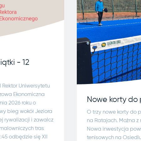
ątki - 12
M Rektor Uniwersytetu
szowa Ekonomiczna
Nowe korty do 
nia 2026 roku o
wy bieg wokół Jeziora
O trzy nowe korty do 
 rywalizacji i zawalcz
na Ratajach. Można z 
 malowniczych tras
Nowa inwestycja pows
:45 odbędzie się XII
tenisowych na Osiedlu