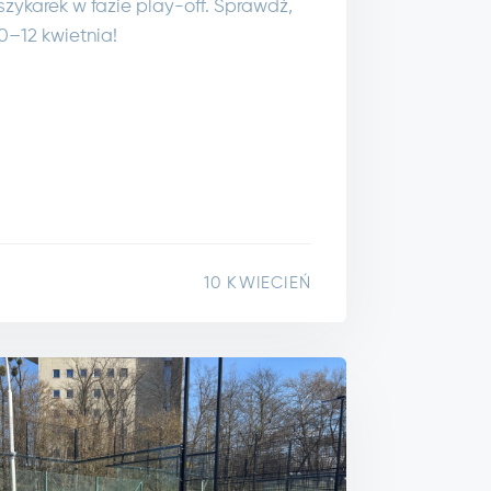
szykarek w fazie play-off. Sprawdź,
0–12 kwietnia!
10 KWIECIEŃ