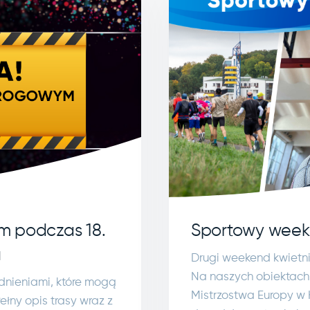
m podczas 18.
Sportowy week
u
Drugi weekend kwietn
Na naszych obiektach c
dnieniami, które mogą
Mistrzostwa Europy w 
ełny opis trasy wraz z