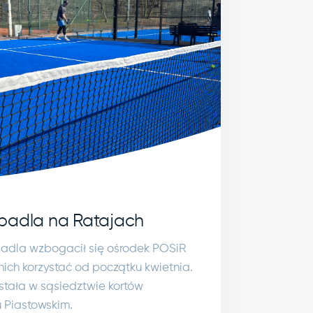
padla na Ratajach
padla wzbogacił się ośrodek POSiR
nich korzystać od początku kwietnia.
tała w sąsiedztwie kortów
 Piastowskim.