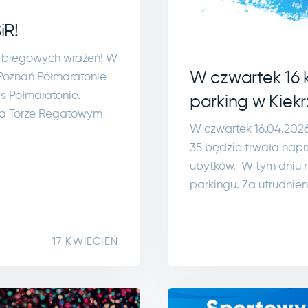
iR!
 biegowych wrażeń! W
W czwartek 16 
 Poznań Półmaratonie
s Półmaratonie.
parking w Kiekr
na Torze Regatowym
W czwartek 16.04.2026 
35 będzie trwała napr
ubytków. W tym dniu n
parkingu. Za utrudnie
17 KWIECIEŃ