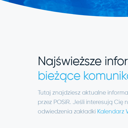
Najświeższe info
bieżące komunik
Tutaj znajdziesz aktualne infor
przez POSiR. Jeśli interesują C
odwiedzenia zakładki
Kalendarz