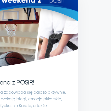
end z POSiR!
ia zapowiada się bardzo aktywnie.
zekają biegi, emocje piłkarskie,
Kyokushin Karate, a także