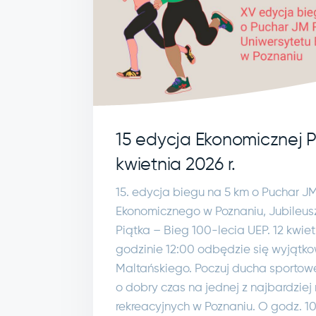
15 edycja Ekonomicznej Pi
kwietnia 2026 r.
15. edycja biegu na 5 km o Puchar J
Ekonomicznego w Poznaniu, Jubileu
Piątka – Bieg 100-lecia UEP. 12 kwiet
godzinie 12:00 odbędzie się wyjątko
Maltańskiego. Poczuj ducha sportowej
o dobry czas na jednej z najbardziej
rekreacyjnych w Poznaniu. O godz. 10