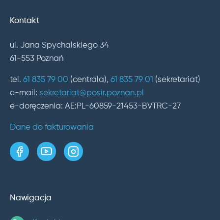
Kontakt
ul. Jana Spychalskiego 34
61-553 Poznań
tel.
61 835 79 00
(centrala),
61 835 79 01
(sekretariat)
e-mail:
sekretariat@posir.poznan.pl
e-doręczenia: AE:PL-60859-21453-BVTRC-27
Dane do fakturowania
strona w serwisie Facebook
kanał w serwisie YouTube
profil w serwisie Instagram
Nawigacja