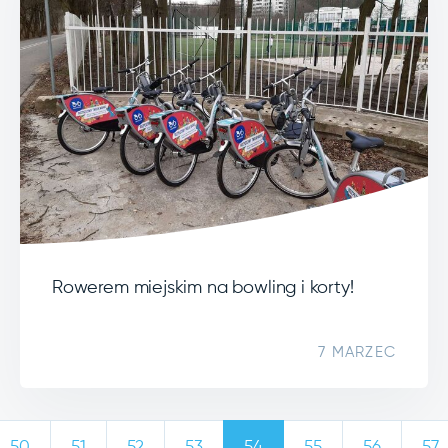
Rowerem miejskim na bowling i korty!
7 MARZEC
50
51
52
53
54
55
56
57