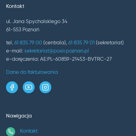
Kontakt
ul. Jana Spychalskiego 34
61-553 Poznań
tel.
61 835 79 00
(centrala),
61 835 79 01
(sekretariat)
e-mail:
sekretariat@posir.poznan.pl
e-doręczenia: AE:PL-60859-21453-BVTRC-27
Dane do fakturowania
strona w serwisie Facebook
kanał w serwisie YouTube
profil w serwisie Instagram
Nawigacja
Kontakt