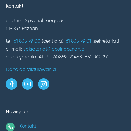
Kontakt
ul. Jana Spychalskiego 34
61-553 Poznań
tel.
61 835 79 00
(centrala),
61 835 79 01
(sekretariat)
e-mail:
sekretariat@posir.poznan.pl
e-doręczenia: AE:PL-60859-21453-BVTRC-27
Dane do fakturowania
strona w serwisie Facebook
kanał w serwisie YouTube
profil w serwisie Instagram
Nawigacja
Kontakt