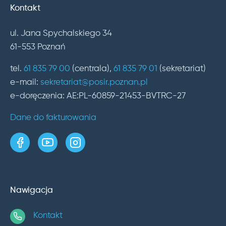
Kontakt
ul. Jana Spychalskiego 34
61-553 Poznań
tel.
61 835 79 00
(centrala),
61 835 79 01
(sekretariat)
e-mail:
sekretariat@posir.poznan.pl
e-doręczenia: AE:PL-60859-21453-BVTRC-27
Dane do fakturowania
strona w serwisie Facebook
kanał w serwisie YouTube
profil w serwisie Instagram
Nawigacja
Kontakt