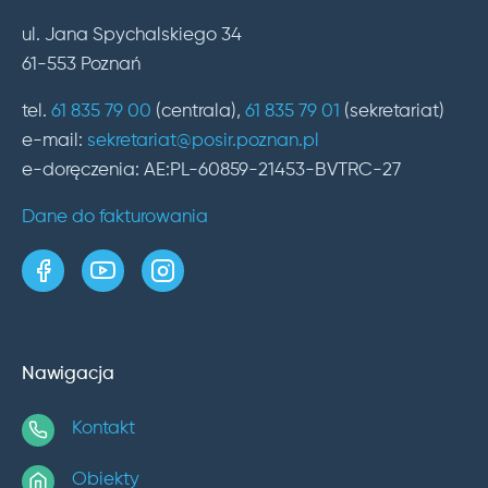
ul. Jana Spychalskiego 34
61-553 Poznań
tel.
61 835 79 00
(centrala),
61 835 79 01
(sekretariat)
e-mail:
sekretariat@posir.poznan.pl
e-doręczenia: AE:PL-60859-21453-BVTRC-27
Dane do fakturowania
strona w serwisie Facebook
kanał w serwisie YouTube
profil w serwisie Instagram
Nawigacja
Kontakt
Obiekty