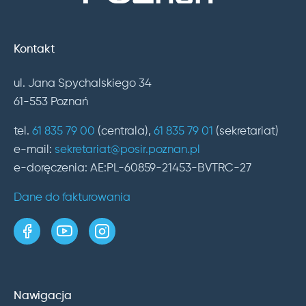
Kontakt
ul. Jana Spychalskiego 34
61-553 Poznań
tel.
61 835 79 00
(centrala),
61 835 79 01
(sekretariat)
e-mail:
sekretariat@posir.poznan.pl
e-doręczenia: AE:PL-60859-21453-BVTRC-27
Dane do fakturowania
strona w serwisie Facebook
kanał w serwisie YouTube
profil w serwisie Instagram
Nawigacja