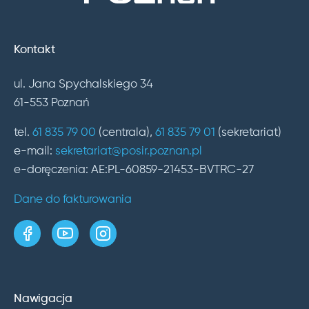
Kontakt
ul. Jana Spychalskiego 34
61-553 Poznań
tel.
61 835 79 00
(centrala),
61 835 79 01
(sekretariat)
e-mail:
sekretariat@posir.poznan.pl
e-doręczenia: AE:PL-60859-21453-BVTRC-27
Dane do fakturowania
strona w serwisie Facebook
kanał w serwisie YouTube
profil w serwisie Instagram
Nawigacja