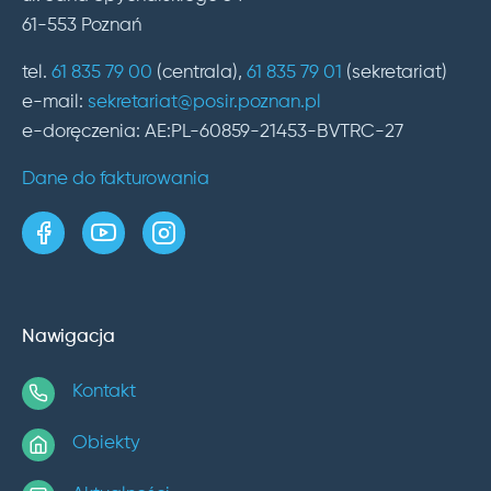
61-553 Poznań
tel.
61 835 79 00
(centrala),
61 835 79 01
(sekretariat)
e-mail:
sekretariat@posir.poznan.pl
e-doręczenia: AE:PL-60859-21453-BVTRC-27
Dane do fakturowania
strona w serwisie Facebook
kanał w serwisie YouTube
profil w serwisie Instagram
Nawigacja
Kontakt
Obiekty