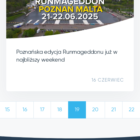
Poznańska edycja Runmageddonu już w
najbliższy weekend
16 CZERWIEC
15
16
17
18
19
20
21
22