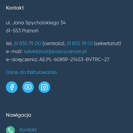
Kontakt
ul. Jana Spychalskiego 34
61-553 Poznań
tel.
61 835 79 00
(centrala),
61 835 79 01
(sekretariat)
e-mail:
sekretariat@posir.poznan.pl
e-doręczenia: AE:PL-60859-21453-BVTRC-27
Dane do fakturowania
strona w serwisie Facebook
kanał w serwisie YouTube
profil w serwisie Instagram
Nawigacja
Kontakt