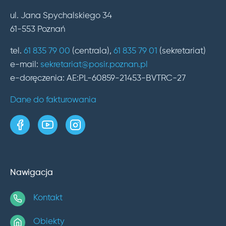
ul. Jana Spychalskiego 34
61-553 Poznań
tel.
61 835 79 00
(centrala),
61 835 79 01
(sekretariat)
e-mail:
sekretariat@posir.poznan.pl
e-doręczenia: AE:PL-60859-21453-BVTRC-27
Dane do fakturowania
strona w serwisie Facebook
kanał w serwisie YouTube
profil w serwisie Instagram
Nawigacja
Kontakt
Obiekty