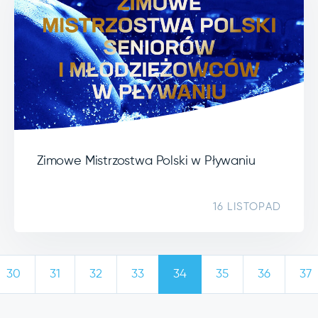
Zimowe Mistrzostwa Polski w Pływaniu
16 LISTOPAD
30
31
32
33
34
35
36
37