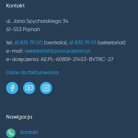
Kontakt
ul. Jana Spychalskiego 34
61-553 Poznań
tel.
61 835 79 00
(centrala),
61 835 79 01
(sekretariat)
e-mail:
sekretariat@posir.poznan.pl
e-doręczenia: AE:PL-60859-21453-BVTRC-27
Dane do fakturowania
strona w serwisie Facebook
kanał w serwisie YouTube
profil w serwisie Instagram
Nawigacja
Kontakt