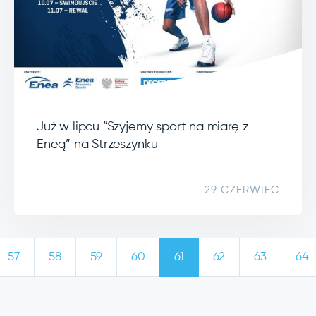
Już w lipcu “Szyjemy sport na miarę z
Eneą” na Strzeszynku
29 CZERWIEC
57
58
59
60
61
62
63
64