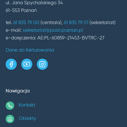
ul. Jana Spychalskiego 34
61-553 Poznań
tel.
61 835 79 00
(centrala),
61 835 79 01
(sekretariat)
e-mail:
sekretariat@posir.poznan.pl
e-doręczenia: AE:PL-60859-21453-BVTRC-27
Dane do fakturowania
strona w serwisie Facebook
kanał w serwisie YouTube
profil w serwisie Instagram
Nawigacja
Kontakt
Obiekty