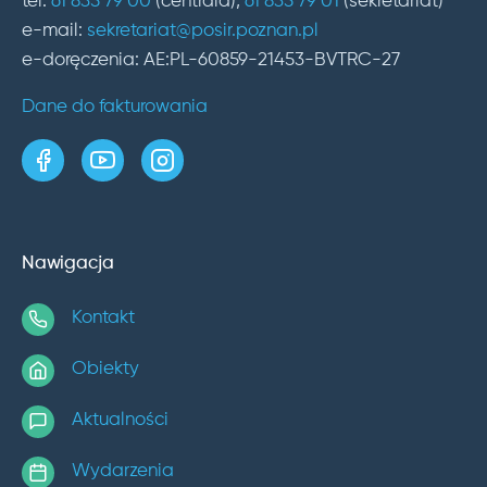
tel.
61 835 79 00
(centrala),
61 835 79 01
(sekretariat)
e-mail:
sekretariat@posir.poznan.pl
e-doręczenia: AE:PL-60859-21453-BVTRC-27
Dane do fakturowania
strona w serwisie Facebook
kanał w serwisie YouTube
profil w serwisie Instagram
Nawigacja
Kontakt
Obiekty
Aktualności
Wydarzenia