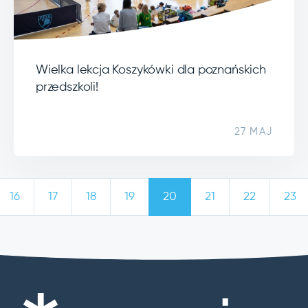
Wielka lekcja Koszykówki dla poznańskich
przedszkoli!
27 MAJ
16
17
18
19
20
21
22
23