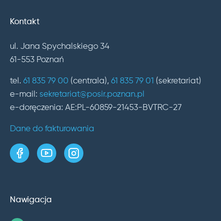
Kontakt
ul. Jana Spychalskiego 34
61-553 Poznań
tel.
61 835 79 00
(centrala),
61 835 79 01
(sekretariat)
e-mail:
sekretariat@posir.poznan.pl
e-doręczenia: AE:PL-60859-21453-BVTRC-27
Dane do fakturowania
strona w serwisie Facebook
kanał w serwisie YouTube
profil w serwisie Instagram
Nawigacja