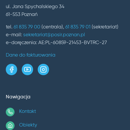
ul. Jana Spychalskiego 34
61-553 Poznań
tel.
61 835 79 00
(centrala),
61 835 79 01
(sekretariat)
e-mail:
sekretariat@posir.poznan.pl
e-doręczenia: AE:PL-60859-21453-BVTRC-27
Dane do fakturowania
strona w serwisie Facebook
kanał w serwisie YouTube
profil w serwisie Instagram
Nawigacja
Kontakt
Obiekty