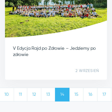
V Edycja Rajd po Zdrowie – Jedziemy po
zdrowie
2 WRZESIEŃ
10
11
12
13
14
15
16
17