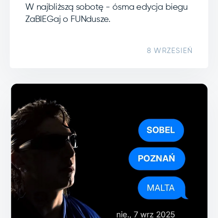
W najbliższą sobotę - ósma edycja biegu
ZaBIEGaj o FUNdusze.
8 WRZESIEŃ